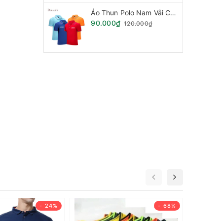
Áo Thun Polo Nam Vải Cá Sấu Phối Sọc Viền Tay Cổ.
90.000₫
120.000₫
- 24%
- 68%