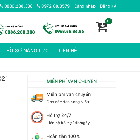
Xưởng Dệt Bo Long Biên - Chuyên nhận dệt Các Loại Bo Áo Khoác Thời Trang Nam, Nữ Cao Cấp
0886.288.388
0972.88.3579
Đăng nhập
Đăng ký
0
HỒ SƠ NĂNG LỰC
LIÊN HỆ
021
MIỄN PHÍ VẬN CHUYỂN
Miễn phí vận chuyển
Cho các đơn hàng > 5tr
Hỗ trợ 24/7
Liên hệ hỗ trợ 24h/ngày
Hoàn tiền 100%