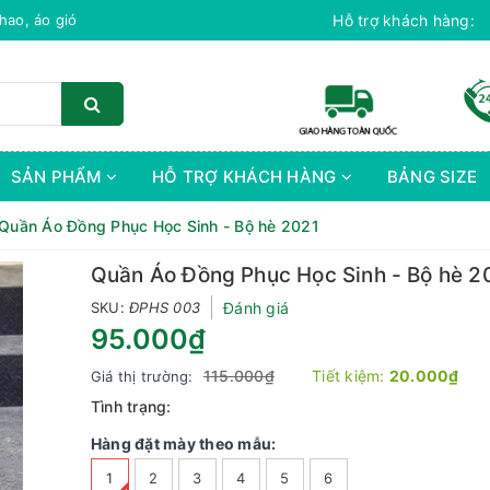
c Bomber, Áo Thể Tháo Cao Cấp
Hỗ trợ khách hàng:
SẢN PHẨM
HỖ TRỢ KHÁCH HÀNG
BẢNG SIZE
Quần Áo Đồng Phục Học Sinh - Bộ hè 2021
Quần Áo Đồng Phục Học Sinh - Bộ hè 2
SKU:
ĐPHS 003
Đánh giá
95.000₫
115.000₫
Tiết kiệm:
20.000₫
Giá thị trường:
Tình trạng:
Hàng đặt mày theo mẫu:
1
2
3
4
5
6