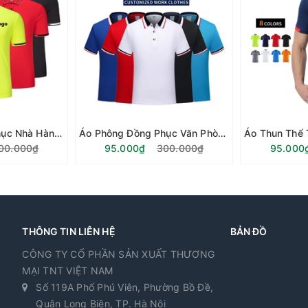
Áo Phông Đồng Phục Nhà Hàng - Vải Cá Sấu Co Giãn 4 Chiều Vải PE
Áo Phông Đồng Phục Văn Phòng - Cá Sấu Co Giãn 4 Chiều Vải Poly
00.000₫
95.000₫
300.000₫
95.000
THÔNG TIN LIÊN HỆ
BẢN ĐỒ
CÔNG TY CỔ PHẦN SẢN XUẤT THƯƠNG
MẠI TNT VIỆT NAM
Số 119A Phố Phú Viên, Phường Bồ Đề,
Quận Long Biên, TP. Hà Nội