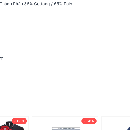
) Thành Phần 35% Cottong / 65% Poly
79
- 68%
- 68%