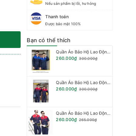
Nếu sản phẩm bị lỗi, hư hỏng
Thanh toán
Được bảo mật 100%
Bạn có thể thích
Quần Áo Bảo Hộ Lao Động - Vải Kaki Pang RIm Hàn Quốc
260.000₫
300.000₫
Quần Áo Bảo Hộ Lao Động - Vải Kaki Pang Rim Hàn Quốc
260.000₫
300.000₫
Quần Áo Báo Hộ Lao Động, Quần Áo Đồng Phục - Vải Kaki Hàn Quốc Loại Phối Mầu (Hàng đặt theo mẫu)
260.000₫
265.000₫