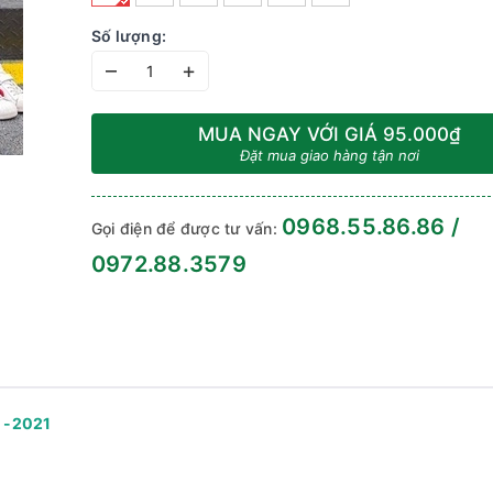
Số lượng:
–
+
MUA NGAY VỚI GIÁ
95.000₫
Đặt mua giao hàng tận nơi
0968.55.86.86 /
Gọi điện để được tư vấn:
0972.88.3579
0 -2021