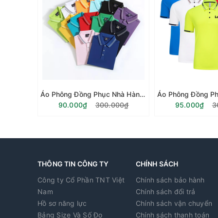
Áo Phông Đồng Phục Nhà Hàng - Vải Cá Sấu Co Giãn 4 Chiều Vải 100% Cottong
90.000₫
300.000₫
95.000₫
3
THÔNG TIN CÔNG TY
CHÍNH SÁCH
Công ty Cổ Phần TNT Việt
Chính sách bảo hành
Nam
Chính sách đổi trả
Hồ sơ năng lực
Chính sách vận chuyển
Bảng Size Và Số Đo
Chính sách thanh toán