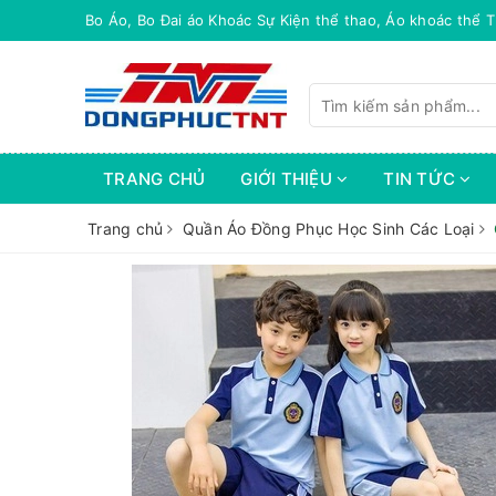
Xượng Dệt Bo Long Biên - Chuyên Dệt Phụ Kiên áo Khoá
TRANG CHỦ
GIỚI THIỆU
TIN TỨC
Trang chủ
Quần Áo Đồng Phục Học Sinh Các Loại