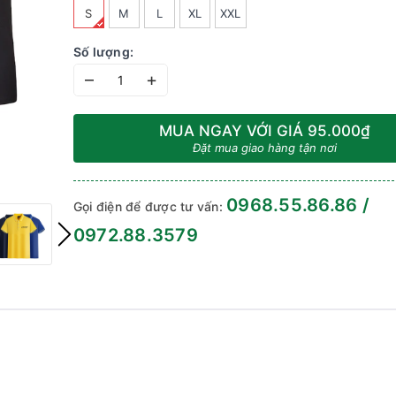
S
M
L
XL
XXL
Số lượng:
–
+
MUA NGAY VỚI GIÁ
95.000₫
Đặt mua giao hàng tận nơi
0968.55.86.86 /
Gọi điện để được tư vấn:
0972.88.3579