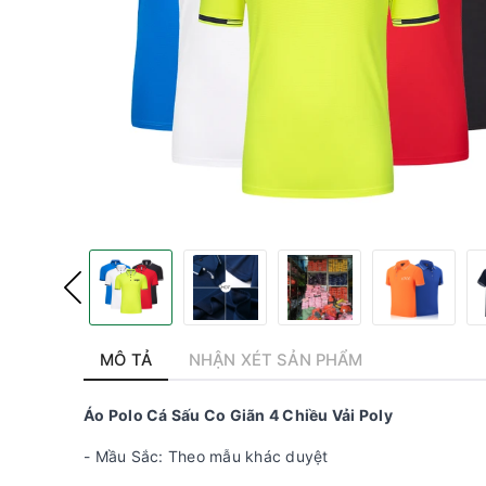
MÔ TẢ
NHẬN XÉT SẢN PHẨM
Áo Polo Cá Sấu Co Giãn 4 Chiều Vải Poly
- Mầu Sắc: Theo mẫu khác duyệt