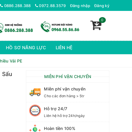
Xưởng Dệt Bo Long Biên - Chuyên nhận dệt Các Loại Bo Áo Khoác Thời Trang Nam, Nữ Cao Cấp
0886.288.388
0972.88.3579
Đăng nhập
Đăng ký
0
HỒ SƠ NĂNG LỰC
LIÊN HỆ
hiều Vải PE
á Sấu
MIỄN PHÍ VẬN CHUYỂN
Miễn phí vận chuyển
Cho các đơn hàng > 5tr
Hỗ trợ 24/7
Liên hệ hỗ trợ 24h/ngày
Hoàn tiền 100%