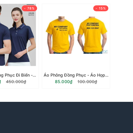
- 78%
- 15%
Áo Phông Đồng Phục Đi Biển - Vải Cá Sấu Co Giãn 4 Chiều PE
Áo Phông Đồng Phục - Áo Họp lớp, Áo Đi Biển
₫
450.000₫
85.000₫
100.000₫