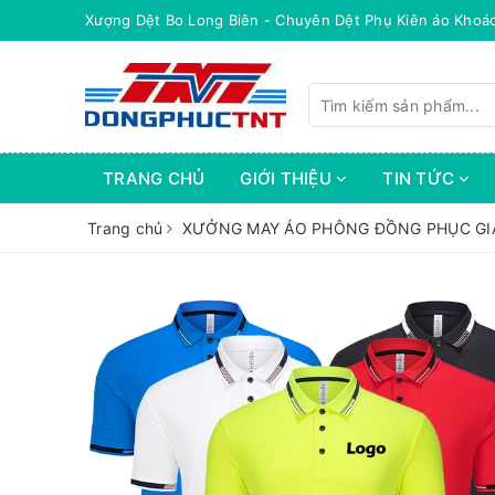
Xượng Dệt Bo Long Biên - Chuyên Dệt Phụ Kiên áo Khoá
TRANG CHỦ
GIỚI THIỆU
TIN TỨC
Trang chủ
XƯỞNG MAY ÁO PHÔNG ĐỒNG PHỤC GI