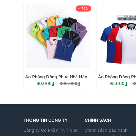
- 70%
Áo Phông Đồng Phục Nhà Hàng - Vải Cá Sấu Co Giãn 4 Chiều Vải 100% Cottong
90.000₫
300.000₫
95.000₫
3
THÔNG TIN CÔNG TY
CHÍNH SÁCH
Công ty Cổ Phần TNT Việt
Chính sách bảo hành