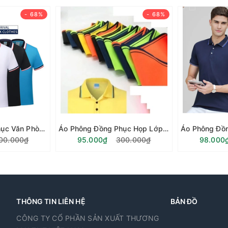
- 68%
- 68%
Áo Phông Đồng Phục Văn Phòng - Cá Sấu Co Giãn 4 Chiều Vải Poly
Áo Phông Đồng Phục Họp Lớp - Cá Sấu Co Giãn 4 Chiều/ Hàng đặt Số lượng tối thiểu 50C
00.000₫
95.000₫
300.000₫
98.000
THÔNG TIN LIÊN HỆ
BẢN ĐỒ
CÔNG TY CỔ PHẦN SẢN XUẤT THƯƠNG