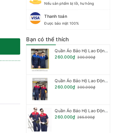
Nếu sản phẩm bị lỗi, hư hỏng
Thanh toán
Được bảo mật 100%
Bạn có thể thích
Quần Áo Bảo Hộ Lao Động - Vải Kaki Pang RIm Hàn Quốc
260.000₫
300.000₫
Quần Áo Bảo Hộ Lao Động - Vải Kaki Pang Rim Hàn Quốc
260.000₫
300.000₫
Quần Áo Báo Hộ Lao Động, Quần Áo Đồng Phục - Vải Kaki Hàn Quốc Loại Phối Mầu (Hàng đặt theo mẫu)
260.000₫
265.000₫