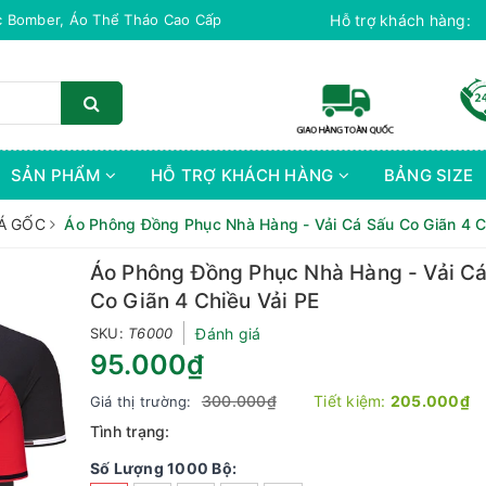
c Bomber, Áo Thể Tháo Cao Cấp
Hỗ trợ khách hàng:
SẢN PHẨM
HỖ TRỢ KHÁCH HÀNG
BẢNG SIZE
Á GỐC
Áo Phông Đồng Phục Nhà Hàng - Vải Cá Sấu Co Giãn 4 C
Áo Phông Đồng Phục Nhà Hàng - Vải C
Co Giãn 4 Chiều Vải PE
SKU:
T6000
Đánh giá
95.000₫
300.000₫
Tiết kiệm:
205.000₫
Giá thị trường:
Tình trạng:
Số Lượng 1000 Bộ: