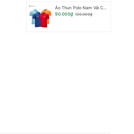
Áo Thun Polo Nam Vải Cá Sấu Phối Sọc Viền Tay Cổ.
90.000₫
120.000₫