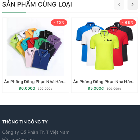
SẢN PHẨM CÙNG LOẠI
- 70%
- 68%
Áo Phông Đồng Phục Nhà Hàng - Vải Cá Sấu Co Giãn 4 Chiều Vải 100% Cottong
Áo Phông Đồng Phục Nhà Hàng - Vải Cá Sấu Co Giãn 4 Chiều Vải PE
90.000₫
95.000₫
300.000₫
300.000₫
THÔNG TIN CÔNG TY
Công ty Cổ Phần TNT Việt Nam
Hồ sơ năng lực