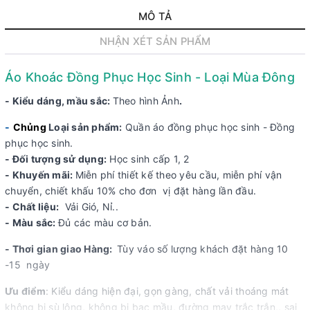
MÔ TẢ
NHẬN XÉT SẢN PHẨM
Áo Khoác Đồng Phục Học Sinh - Loại Mùa Đông
- Kiểu dáng, mầu sắc:
Theo hình Ảnh
.
-
Chủng
Loại sản phẩm:
Quần áo đồng phục học sinh - Đồng
phục học sinh.
- Đối tượng sử dụng:
Học sinh cấp 1, 2
- Khuyến mãi:
Miễn phí thiết kế theo yêu cầu, miễn phí vận
chuyển, chiết khấu 10% cho đơn vị đặt hàng lần đầu.
- Chất liệu:
Vải Gió, Nỉ..
- Màu sắc:
Đủ các màu cơ bản.
- Thơi gian giao Hàng:
Tùy váo số lượng khách đặt hàng 10
-15 ngày
Ưu điểm
: Kiểu dáng hiện đại, gọn gàng, chất vải thoáng mát
không bị sù lông, không bị bạc mầu, đường may trắc trắn,, sai