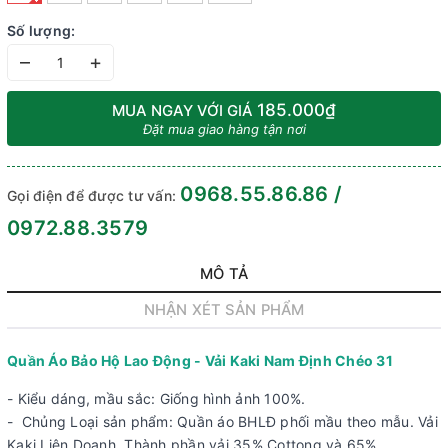
Số lượng:
–
+
185.000₫
MUA NGAY VỚI GIÁ
Đặt mua giao hàng tận nơi
0968.55.86.86 /
Gọi điện để được tư vấn:
0972.88.3579
MÔ TẢ
NHẬN XÉT SẢN PHẨM
Quần Áo Bảo Hộ Lao Động - Vải Kaki Nam Định Chéo 31
- Kiểu dáng, mầu sắc: Giống hình ảnh 100%.
- Chủng Loại sản phẩm: Quần áo BHLĐ phối mầu theo mẫu. Vải
Kaki Liên Doanh, Thành phần vải 35% Cottong và 65%