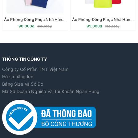
Áo Phông Đồng Phục Nhà Hàng - Vải Cá Sấu Co Giãn 4 Chiều Vải 100% Cottong
Áo Phông Đồng Phục Nhà Hàng - Vải Cá Sấu Co Giãn 4 Chiều Vải PE
90.000₫
95.000₫
300.000₫
300.000₫
THÔNG TIN CÔNG TY
Công ty Cổ Phần TNT Việt Nam
Hồ sơ năng lực
Bảng Size Và Số Đo
Mã Số Doanh Nghiêp và Tai Khoản Ngân Hàng