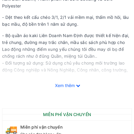
Polyester
- Dệt theo kết cấu chéo 3/1, 2/1 vải mềm mại, thấm mồ hôi, lâu
bạc mầu, độ bền trên 1 năm sử dụng.
- Bộ quần áo kaki Liên Doanh Nam Định được thiết kế hiện đại,
trẻ chung, đường may trắc chắn, mầu sắc sách phù hợp cho
Lao động những điểm xung yếu chúng tôi đều may di bọ để
chống rách như ở đũng Quần, miệng túi Quần..
- Đối tượng sử dụng: Sử dụng chủ yêu chong môi trường lao
động Công nghiệp và Nông Nghiêp, Công nhân, công trường,
công ty xây dựng, kỹ sư xây dựng, các nhà máy, nhà xưởng...
- Khuyến mãi: Miễn phí thiết kế theo yêu cầu, miễn phí vận
Xem thêm
chuyển, chiết khấu 10% cho đơn vị đặt hàng lần đầu với Số
Lượng trên 100 Bộ.
- Chất Vải: Kaki 6535 và 6040, cotton, kaki Việt Nam, Kaki
Pangrim Hàn Quốc, Kaki nhập khẩu Đài Loan, vải lót: vải long,
MIỄN PHÍ VẬN CHUYỂN
vải lụa…
- Mầu sắc: Theo yêu cầu của khách hàng
Miễn phí vận chuyển