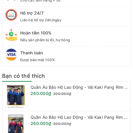
Cho các đơn hàng > 5tr
- Sai số: May theo sai số tiêu chuẩn S,M, L, XL, 2XL... tương
ứng với sai 5 6 7 8 9
Hỗ trợ 24/7
- Thời gian đặt Hàng: 10 -15 Ngày tùy vào số lượng đơn Hàng.
Liên hệ hỗ trợ 24h/ngày
Để Biết thêm chi tiết
.
Hoàn tiền 100%
Nếu sản phẩm bị lỗi, hư hỏng
Xin liên hệ: A Vũ ĐT/Zalo- 0972883579
Thanh toán
Công Ty CP SX TM TNT Việt Nam
Được bảo mật 100%
Cảm ơn Quý khách đã Quan tâm đến Sản Phẩm
Bạn có thể thích
Quần Áo Bảo Hộ Lao Động - Vải Kaki Pang RIm Hàn Quốc
260.000₫
300.000₫
Quần Áo Bảo Hộ Lao Động - Vải Kaki Pang Rim Hàn Quốc
260.000₫
300.000₫