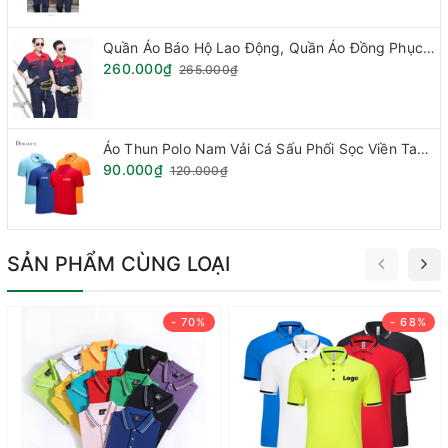
Quần Áo Báo Hộ Lao Động, Quần Áo Đồng Phục - Vải Kaki Hàn Quốc Loại Phối Mầu (Hàng đặt theo mẫu)
260.000₫
265.000₫
Áo Thun Polo Nam Vải Cá Sấu Phối Sọc Viền Tay Cổ.
90.000₫
120.000₫
SẢN PHẨM CÙNG LOẠI
- 70%
- 68%