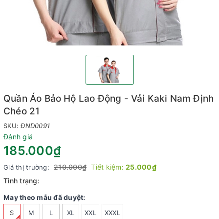
Quần Áo Bảo Hộ Lao Động - Vải Kaki Nam Định
Chéo 21
SKU:
ĐND0091
Đánh giá
185.000₫
210.000₫
Tiết kiệm:
25.000₫
Giá thị trường:
Tình trạng:
May theo mẫu đã duyệt:
S
M
L
XL
XXL
XXXL