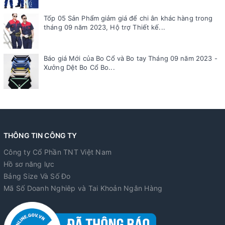
Tốp 05 Sản Phẩm giảm giá để chi ân khác hàng trong
tháng 09 năm 2023, Hộ trợ Thiết kế...
Báo giá Mới của Bo Cổ và Bo tay Tháng 09 năm 2023 -
Xưởng Dệt Bo Cổ Bo...
THÔNG TIN CÔNG TY
Công ty Cổ Phần TNT Việt Nam
Hồ sơ năng lực
Bảng Size Và Số Đo
Mã Số Doanh Nghiêp và Tai Khoản Ngân Hàng