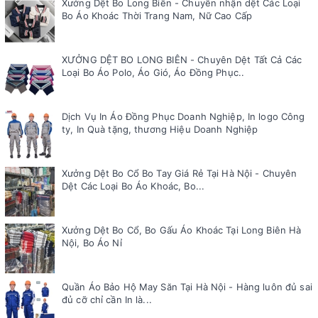
Xưởng Dệt Bo Long Biên - Chuyên nhận dệt Các Loại
Bo Áo Khoác Thời Trang Nam, Nữ Cao Cấp
XƯỞNG DỆT BO LONG BIÊN - Chuyên Dệt Tất Cả Các
Loại Bo Áo Polo, Áo Gió, Áo Đồng Phục..
Dịch Vụ In Áo Đồng Phục Doanh Nghiệp, In logo Công
ty, In Quà tặng, thương Hiệu Doanh Nghiệp
Xưởng Dệt Bo Cổ Bo Tay Giá Rẻ Tại Hà Nội - Chuyên
Dệt Các Loại Bo Áo Khoác, Bo...
Xưởng Dệt Bo Cổ, Bo Gấu Áo Khoác Tại Long Biên Hà
Nội, Bo Áo Nỉ
Quần Áo Bảo Hộ May Săn Tại Hà Nội - Hàng luôn đủ sai
đủ cỡ chỉ cần In là...