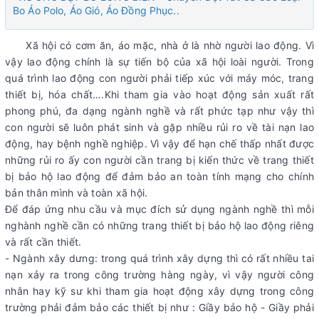
Bo Áo Polo, Áo Gió, Áo Đồng Phục..
Xã hội có cơm ăn, áo mặc, nhà ở là nhờ người lao động. Vì
vậy lao động chính là sự tiến bộ của xã hội loài người. Trong
quá trình lao động con người phải tiếp xúc với máy móc, trang
thiết bị, hóa chất….Khi tham gia vào hoạt động sản xuất rất
phong phú, đa dạng ngành nghề và rất phức tạp như vậy thì
con người sẽ luôn phát sinh và gặp nhiều rủi ro về tài nạn lao
động, hay bệnh nghề nghiệp. Vì vậy để hạn chế thấp nhất được
những rủi ro ấy con người cần trang bị kiến thức về trang thiết
bị bảo hộ lao động để đảm bảo an toàn tính mạng cho chính
bản thân mình và toàn xã hội.
Để đáp ứng nhu cầu và mục đích sử dụng ngành nghề thì mỗi
nghành nghề cần có những trang thiết bị bảo hộ lao động riêng
và rất cần thiết.
- Ngành xây dưng: trong quá trình xây dựng thì có rất nhiều tai
nạn xảy ra trong công trường hàng ngày, vì vậy người công
nhân hay kỹ sư khi tham gia hoạt động xây dựng trong công
trường phải đảm bảo các thiết bị như : Giầy bảo hộ - Giầy phải