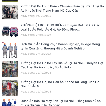
Xưởng Dệt Bo Long Biên - Chuyên nhận dệt Các Loại Bo
Áo Khoác Thời Trang Nam, Nữ Cao Cấp
Ngày đăng: 04/01/2025
XƯỞNG DỆT BO LONG BIÊN - Chuyên Dệt Tất Cả Các
Loại Bo Áo Polo, Áo Gió, Áo Đồng Phục..
Ngày đăng: 27/05/2024
Dịch Vụ In Áo Đồng Phục Doanh Nghiệp, In logo Công
ty, In Quà tặng, thương Hiệu Doanh Nghiệp
Ngày đăng: 27/12/2023
Xưởng Dệt Bo Cổ Bo Tay Giá Rẻ Tại Hà Nội - Chuyên Dệt
Các Loại Bo Áo Khoác, Bo Áo Polo.
Ngày đăng: 22/12/2023
Xưởng Dệt Bo Cổ, Bo Gấu Áo Khoác Tại Long Biên Hà
Nội, Bo Áo Nỉ
Ngày đăng: 22/12/2023
Quần Áo Bảo Hộ May Săn Tại Hà Nội - Hàng luôn đủ sai
đủ cỡ chỉ cần In là Có ngay