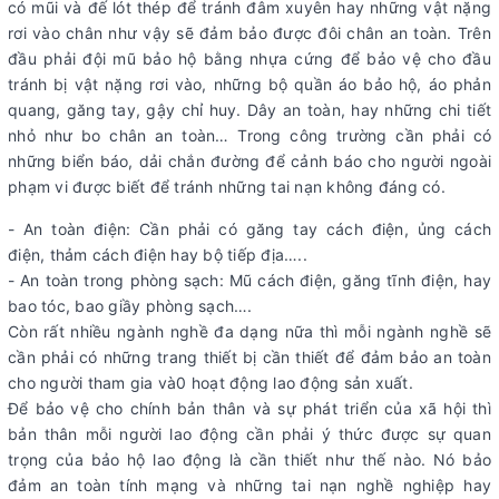
có mũi và đế lót thép để tránh đâm xuyên hay những vật nặng
rơi vào chân như vậy sẽ đảm bảo được đôi chân an toàn. Trên
đầu phải đội mũ bảo hộ bằng nhựa cứng để bảo vệ cho đầu
tránh bị vật nặng rơi vào, những bộ quần áo bảo hộ, áo phản
quang, găng tay, gậy chỉ huy. Dây an toàn, hay những chi tiết
nhỏ như bo chân an toàn… Trong công trường cần phải có
những biển báo, dải chắn đường để cảnh báo cho người ngoài
phạm vi được biết để tránh những tai nạn không đáng có.
- An toàn điện: Cần phải có găng tay cách điện, ủng cách
điện, thảm cách điện hay bộ tiếp địa…..
- An toàn trong phòng sạch: Mũ cách điện, găng tĩnh điện, hay
bao tóc, bao giầy phòng sạch….
Còn rất nhiều ngành nghề đa dạng nữa thì mỗi ngành nghề sẽ
cần phải có những trang thiết bị cần thiết để đảm bảo an toàn
cho người tham gia và0 hoạt động lao động sản xuất.
Để bảo vệ cho chính bản thân và sự phát triển của xã hội thì
bản thân mỗi người lao động cần phải ý thức được sự quan
trọng của bảo hộ lao động là cần thiết như thế nào. Nó bảo
đảm an toàn tính mạng và những tai nạn nghề nghiệp hay