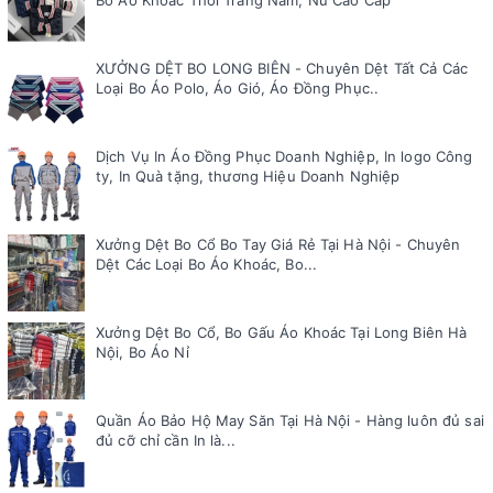
Bo Áo Khoác Thời Trang Nam, Nữ Cao Cấp
XƯỞNG DỆT BO LONG BIÊN - Chuyên Dệt Tất Cả Các
Loại Bo Áo Polo, Áo Gió, Áo Đồng Phục..
Dịch Vụ In Áo Đồng Phục Doanh Nghiệp, In logo Công
ty, In Quà tặng, thương Hiệu Doanh Nghiệp
Xưởng Dệt Bo Cổ Bo Tay Giá Rẻ Tại Hà Nội - Chuyên
Dệt Các Loại Bo Áo Khoác, Bo...
Xưởng Dệt Bo Cổ, Bo Gấu Áo Khoác Tại Long Biên Hà
Nội, Bo Áo Nỉ
Quần Áo Bảo Hộ May Săn Tại Hà Nội - Hàng luôn đủ sai
đủ cỡ chỉ cần In là...