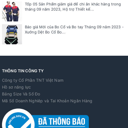
Tốp 05 Sản Phẩm giảm giá để chi ân khác hàng trong
tháng 09 năm 2023, Hộ trợ Thiết kế...
Báo giá Mới của Bo Cổ và Bo tay Tháng 09 năm 2023 -
Xưởng Dệt Bo Cổ Bo...
THÔNG TIN CÔNG TY
Công ty Cổ Phần TNT Việt Nam
Hồ sơ năng lực
Bảng Size Và Số Đo
Mã Số Doanh Nghiêp và Tai Khoản Ngân Hàng