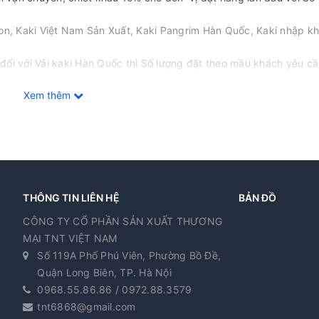
on, Kaki Việt Nam Sản Xuất, Kaki Pangrim Hàn Quốc, Kaki nhập kh
đối với Vải kaki Hàn Quốc thì Số lượng đặt theo mầu khách yêu cầ
Xem thêm
L, 2XL... tương ứng với sai 5 6 7 8 9
 Hàng.
THÔNG TIN LIÊN HỆ
BẢN ĐỒ
CÔNG TY CỔ PHẦN SẢN XUẤT THƯƠNG
MẠI TNT VIỆT NAM
Số 119A Phố Phú Viên, Phường Bồ Đề,
Quận Long Biên, TP. Hà Nội
0968.55.86.86 / 0972.88.3579
tnt6868@gmail.com