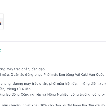
c
đường may trắc chắn, bền đẹp.
i mầu, Quần áo đồng phục Phối mâu làm bằng Vải Kaki Hàn Quốc.
rẻ chung, đường may trắc chắn, phối mầu hiện đại, những điểm xu
ần, miệng túi Quần..
ng lao động Công nghiệp và Nông Nghiêp, công trường, công ty
hí vận chuyển, chiết khấu 10% cho đơn vị đặt hàng lần đầu với S