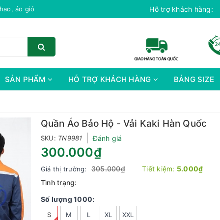
 Biên - Chuyên Dệt Phụ Kiên áo Khoác Bomber, Áo Thể Tháo Cao Cấ
Hỗ trợ khách hàng:
SẢN PHẨM
HỖ TRỢ KHÁCH HÀNG
BẢNG SIZE
Quần Áo Bảo Hộ - Vải Kaki Hàn Quốc
SKU:
TN9981
Đánh giá
300.000₫
305.000₫
Tiết kiệm:
5.000₫
Giá thị trường:
Tình trạng:
Số lượng 1000:
S
M
L
XL
XXL