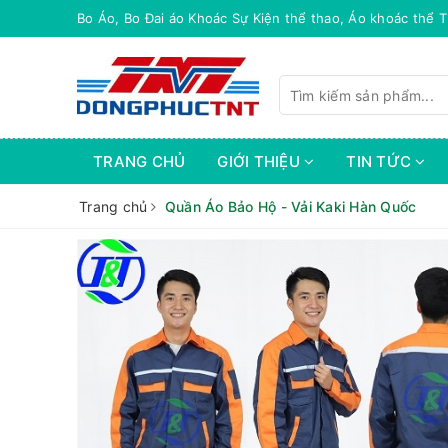
o, Áo khoác thể Thao, áo gió
Xượng Dệt Bo Long
TRANG CHỦ
GIỚI THIỆU
TIN TỨC
Trang chủ
Quần Áo Bảo Hộ - Vải Kaki Hàn Quốc