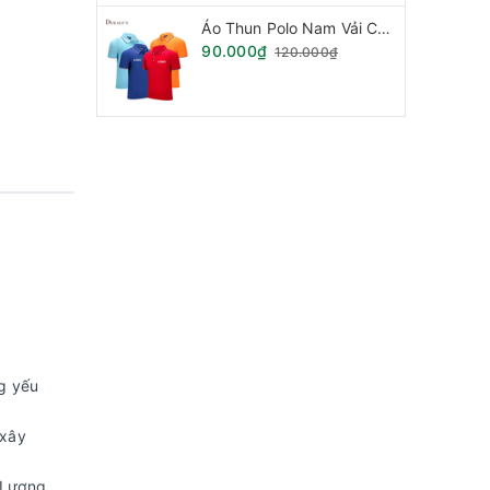
Áo Thun Polo Nam Vải Cá Sấu Phối Sọc Viền Tay Cổ.
90.000₫
120.000₫
ng yếu
 xây
ố Lượng