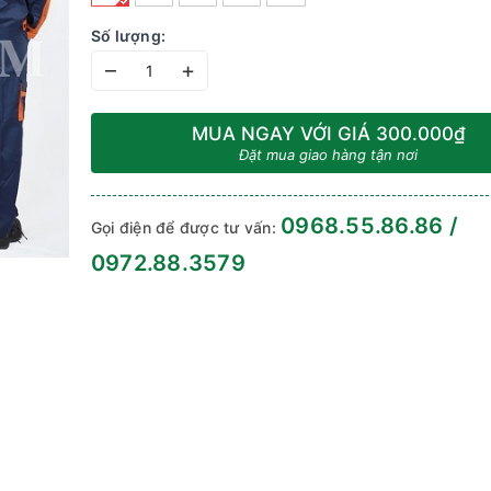
Số lượng:
–
+
MUA NGAY VỚI GIÁ
300.000₫
Đặt mua giao hàng tận nơi
0968.55.86.86 /
Gọi điện để được tư vấn:
0972.88.3579