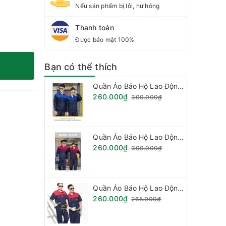
Nếu sản phẩm bị lỗi, hư hỏng
Thanh toán
Được bảo mật 100%
Bạn có thể thích
Quần Áo Bảo Hộ Lao Động - Vải Kaki Pang RIm Hàn Quốc
260.000₫
300.000₫
Quần Áo Bảo Hộ Lao Động - Vải Kaki Pang Rim Hàn Quốc
260.000₫
300.000₫
Quần Áo Báo Hộ Lao Động, Quần Áo Đồng Phục - Vải Kaki Hàn Quốc Loại Phối Mầu (Hàng đặt theo mẫu)
260.000₫
265.000₫