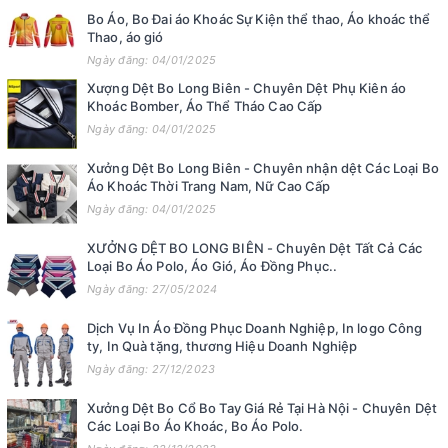
Bo Áo, Bo Đai áo Khoác Sự Kiện thể thao, Áo khoác thể
Thao, áo gió
Ngày đăng: 04/01/2025
Xượng Dệt Bo Long Biên - Chuyên Dệt Phụ Kiên áo
Khoác Bomber, Áo Thể Tháo Cao Cấp
Ngày đăng: 04/01/2025
Xưởng Dệt Bo Long Biên - Chuyên nhận dệt Các Loại Bo
Áo Khoác Thời Trang Nam, Nữ Cao Cấp
Ngày đăng: 04/01/2025
XƯỞNG DỆT BO LONG BIÊN - Chuyên Dệt Tất Cả Các
Loại Bo Áo Polo, Áo Gió, Áo Đồng Phục..
Ngày đăng: 27/05/2024
Dịch Vụ In Áo Đồng Phục Doanh Nghiệp, In logo Công
ty, In Quà tặng, thương Hiệu Doanh Nghiệp
Ngày đăng: 27/12/2023
Xưởng Dệt Bo Cổ Bo Tay Giá Rẻ Tại Hà Nội - Chuyên Dệt
Các Loại Bo Áo Khoác, Bo Áo Polo.