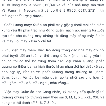
100% Bông hay là 6535 , 60/40 và vải của nhà máy sản xuất
Vải Pang rim Neotex, mã vải có thể là 6506, 6517, 2721 ...thì
mới đạt chất lượng được..
- Chất Lượng may: Quần Áo phải may giộng thoải mái các điểm
xung yếu thì phải trắc như đũng quần, nách áo, miệng túi ...để
tạo trắc cho đường may chúng tôi dùng máy bằng máy 2 kim
và máy Bọ, máy 2 kim 5 chỉ tết...
- Phụ kiện may thêm: Việc lao động trong các nhà máy đòi hỏi
phải tuyệt đối an toàn vì thế trong điều kiện anh sáng yếu thì
chúng tôi có thể bổ xung thêm các loại Phản Quang, phản
quang có thiều loại và kích thước khác nhau đỏi hỏi thiết kế sao
cho hợp lý, kích thước phẩn Quang thông thường là 1,5cm,
3cm, 5cm... Và tùy loại mầu quần áo ta phối sao cho hợp lý,
mầu gồm ,mầu đỏ, mầu nghi , mầu vàng...
- Việc may Quần áo cho Công nhân, kỹ sư hay cấp quản lý thì
thường chúng tôi thường may theo sai S, M, L, XL, XXL, XXL và
cung có thể đánh số 5, 6, 7, 8, 9..