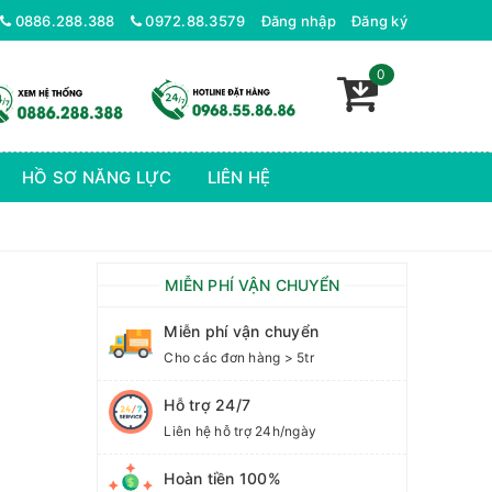
Xưởng Dệt Bo Long Biên - Chuyên nhận dệt Các Loại Bo Áo Khoác Thời Trang Nam, Nữ Cao Cấp
0886.288.388
0972.88.3579
Đăng nhập
Đăng ký
0
HỒ SƠ NĂNG LỰC
LIÊN HỆ
MIỄN PHÍ VẬN CHUYỂN
Miễn phí vận chuyển
Cho các đơn hàng > 5tr
Hỗ trợ 24/7
Liên hệ hỗ trợ 24h/ngày
Hoàn tiền 100%