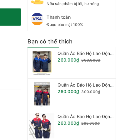
Nếu sản phẩm bị lỗi, hư hỏng
Thanh toán
Được bảo mật 100%
Bạn có thể thích
Quần Áo Bảo Hộ Lao Động - Vải Kaki Pang RIm Hàn Quốc
260.000₫
300.000₫
Quần Áo Bảo Hộ Lao Động - Vải Kaki Pang Rim Hàn Quốc
260.000₫
300.000₫
Quần Áo Báo Hộ Lao Động, Quần Áo Đồng Phục - Vải Kaki Hàn Quốc Loại Phối Mầu (Hàng đặt theo mẫu)
260.000₫
265.000₫