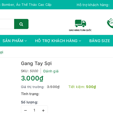
c Bomber, Áo Thể Tháo Cao Cấp
Hỗ trợ khách hàng:
SẢN PHẨM
HỖ TRỢ KHÁCH HÀNG
BẢNG SIZE
ợi
Gang Tay Sợi
SKU:
5000
Đánh giá
3.000₫
3.500₫
Tiết kiệm:
500₫
Giá thị trường:
Tình trạng:
Số lượng:
–
+