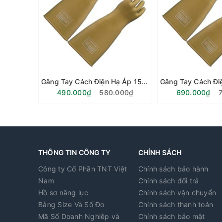
Găng Tay Cách Điện Hạ Áp 15kv
490.000₫
580.000₫
690.000₫
THÔNG TIN CÔNG TY
CHÍNH SÁCH
Công ty Cổ Phần TNT Việt
Chính sách bảo hành
Nam
Chính sách đổi trả
Hồ sơ năng lực
Chính sách vận chuyển
Bảng Size Và Số Đo
Chính sách thanh toán
Mã Số Doanh Nghiêp và
Chính sách bảo mật