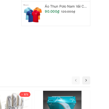
Áo Thun Polo Nam Vải Cá Sấu Phối Sọc Viền Tay Cổ.
90.000₫
120.000₫
- 6%