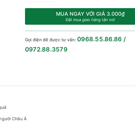
MUA NGAY VỚI GIÁ
3.000₫
Đặt mua giao hàng tận nơi
0968.55.86.86 /
Gọi điện để được tư vấn:
0972.88.3579
 quả
 người Châu Á