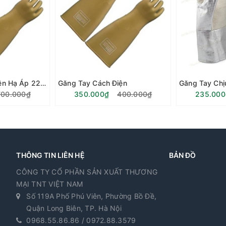
Găng Tay Cách Điện Hạ Áp 22kv
Găng Tay Cách Điện
Găng Tay Chị
700.000₫
350.000₫
400.000₫
235.000
THÔNG TIN LIÊN HỆ
BẢN ĐỒ
CÔNG TY CỔ PHẦN SẢN XUẤT THƯƠNG
MẠI TNT VIỆT NAM
Số 119A Phố Phú Viên, Phường Bồ Đề,
Quận Long Biên, TP. Hà Nội
0968.55.86.86 / 0972.88.3579