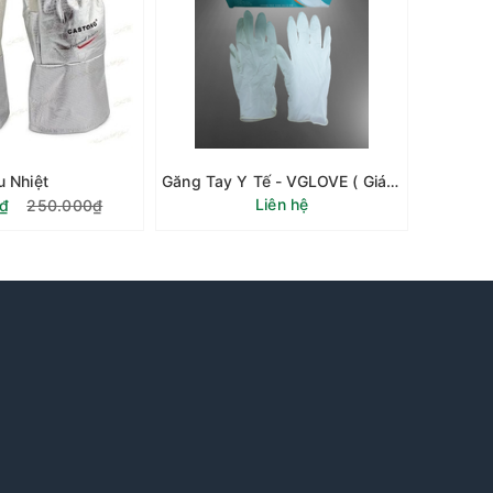
u Nhiệt
Găng Tay Y Tế - VGLOVE ( Giá 1 hộp/ 50 đôi )
Găng Ta
Liên hệ
₫
250.000₫
18