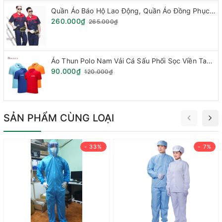
dụng vải chống tĩnh điện được sử dụng trong các nhà máy, đặc
Quần Áo Báo Hộ Lao Động, Quần Áo Đồng Phục - Vải Kaki Hàn Quốc Loại Phối Mầu (Hàng đặt theo mẫu)
biệt là đối với các nhà máy sản xuất linh kiện điện tử, nhà máy
260.000₫
265.000₫
dược phẩm, nhà máy hóa chất....
Áo Thun Polo Nam Vải Cá Sấu Phối Sọc Viền Tay Cổ.
90.000₫
120.000₫
SẢN PHẨM CÙNG LOẠI
- 33%
- 7%