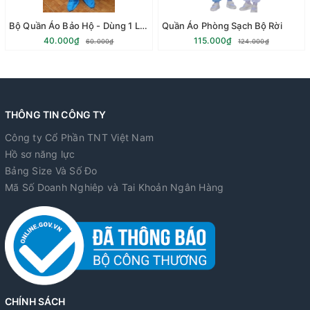
Bộ Quần Áo Bảo Hộ - Dùng 1 Lần
Quần Áo Phòng Sạch Bộ Rời
40.000₫
115.000₫
60.000₫
124.000₫
THÔNG TIN CÔNG TY
Công ty Cổ Phần TNT Việt Nam
Hồ sơ năng lực
Bảng Size Và Số Đo
Mã Số Doanh Nghiêp và Tai Khoản Ngân Hàng
CHÍNH SÁCH