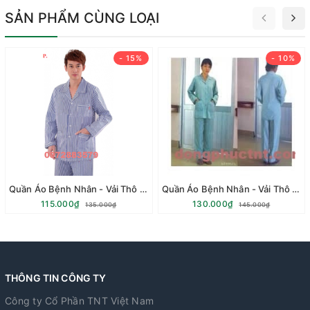
SẢN PHẨM CÙNG LOẠI
- 15%
- 10%
Quần Áo Bệnh Nhân - Vải Thô 1076T
Quần Áo Bệnh Nhân - Vải Thô NĐ
115.000₫
130.000₫
135.000₫
145.000₫
THÔNG TIN CÔNG TY
Công ty Cổ Phần TNT Việt Nam