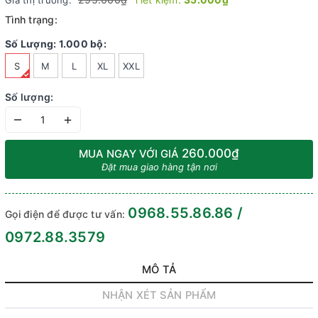
Giá thị trường:
Tình trạng:
Số Lượng: 1.000 bộ:
S
M
L
XL
XXL
Số lượng:
–
+
260.000₫
MUA NGAY VỚI GIÁ
Đặt mua giao hàng tận nơi
0968.55.86.86 /
Gọi điện để được tư vấn:
0972.88.3579
MÔ TẢ
NHẬN XÉT SẢN PHẨM